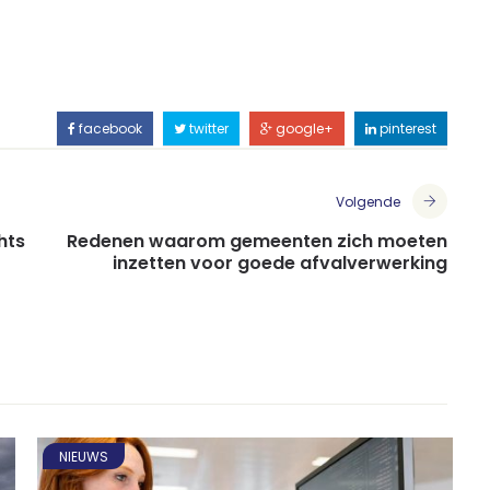
facebook
twitter
google+
pinterest
Volgende
hts
Redenen waarom gemeenten zich moeten
inzetten voor goede afvalverwerking
NIEUWS