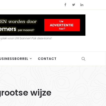
 plek voor UW banner! Pak deze kans!
USINESSBORREL
CONTACT
grootse wijze