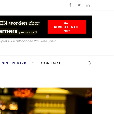
 plek voor UW banner! Pak deze kans!
USINESSBORREL
CONTACT