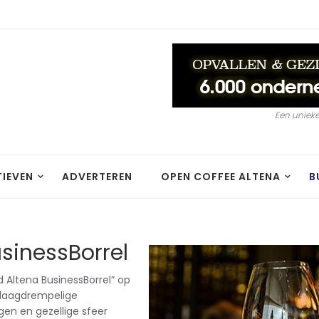
Een unieke
TIEVEN
ADVERTEREN
OPEN COFFEE ALTENA
B
inessBorrel
 Altena BusinessBorrel” op
en laagdrempelige
en en gezellige sfeer