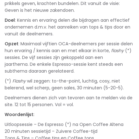
prikkels geven, krachten bundelen. Dit vanuit de visie:
Geven is het nieuwe zakendoen.
Doel
: Kennis en ervaring delen die bijdragen aan effectief
ondernemen d.m.v. het aanreiken van tops & tips door en
vanuit de deelnemers.
Opzet
: Maximaal vijftien OCA-deelnemers per sessie delen
hun ervaring / kennis aan en met elkaar in korte,
flashy
(*)
sessies. De vijf sessies zijn gekoppeld aan een
jaarthema. De enkele Espresso-sessie kent steeds een
subthema daaraan gerelateerd.
(*)
Flashy
wil zeggen: to-the-point, luchtig, cosy, niet
belerend, wel scherp, geen sales, 30 minuten (5-20-5).
Deelnemers dienen zich van tevoren aan te melden via de
site. 12 tot 15 personen. Vol = vol.
Woordenlijst:
Uitloopsessie – De Espresso (*) na Open Coffee Altena
20 minuten sessietijd – Zuivere Coffee-tijd
Tops & Tips – Coffee tips en Coffee tops