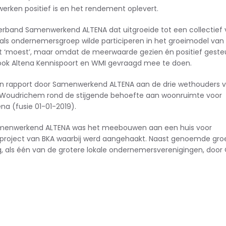
ken positief is en het rendement oplevert.
verband
Samenwerkend ALTENA
dat uitgroeide tot een collectief
 als ondernemersgroep wilde participeren in het groeimodel van
 ‘moest’, maar omdat de meerwaarde gezien én positief gest
ok Altena Kennispoort en WMI gevraagd mee te doen.
n rapport door Samenwerkend ALTENA
aan de drie wethouders 
Woudrichem rond de stijgende behoefte aan woonruimte voor
a (fusie 01-01-2019).
amenwerkend ALTENA was het meebouwen aan een huis voor
oonproject van BKA waarbij werd aangehaakt. Naast genoemde g
rg, als één van de grotere lokale ondernemersverenigingen, d