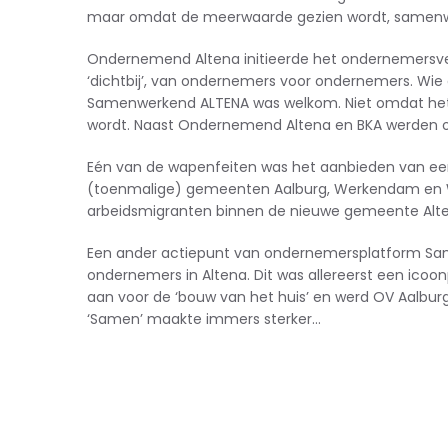
maar omdat de meerwaarde gezien wordt, samenwer
Ondernemend Altena initieerde het ondernemers
‘dichtbij’, van ondernemers voor ondernemers. Wie
Samenwerkend ALTENA was welkom. Niet omdat het
wordt. Naast Ondernemend Altena en BKA werden o
Eén van de wapenfeiten was het aanbieden van
ee
(toenmalige) gemeenten Aalburg, Werkendam en 
arbeidsmigranten binnen de nieuwe gemeente Alten
Een ander actiepunt van ondernemersplatform S
ondernemers in Altena. Dit was allereerst een ic
aan voor de ‘bouw van het huis’ en werd OV Aalbu
‘Samen’ maakte immers sterker…