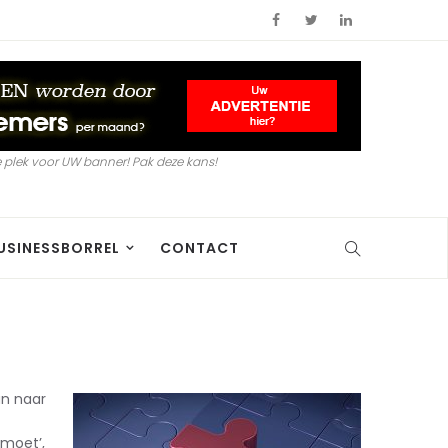
 plek voor UW banner! Pak deze kans!
USINESSBORREL
CONTACT
an naar
‘moet’,