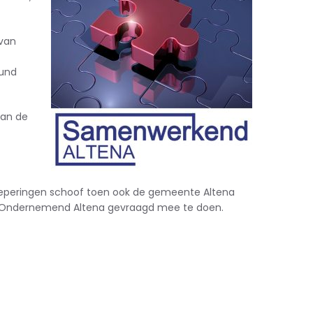
 van
eund
van de
roeperingen schoof toen ook de gemeente Altena
oor Ondernemend Altena gevraagd mee te doen.