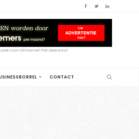
 plek voor UW banner! Pak deze kans!
USINESSBORREL
CONTACT