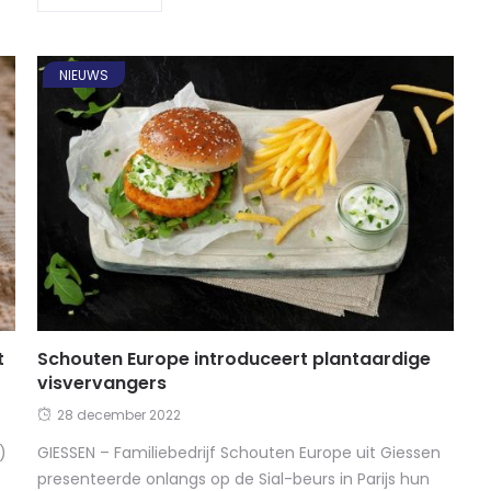
NIEUWS
t
Schouten Europe introduceert plantaardige
visvervangers
28 december 2022
)
GIESSEN – Familiebedrijf Schouten Europe uit Giessen
presenteerde onlangs op de Sial-beurs in Parijs hun