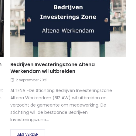
m
Bedrijven Investeringszone Altena
Werkendam wil uitbreiden
2 september 2021
rt
ALTENA -De Stichting Bedrijven Investeringszone
n.
Altena Werkendam (BIZ AW) wil uitbreiden en
verzocht de gemeente om medewerking. De
stichting wil de bestaande Bedrijven
Investeringszone...
LEES VERDER