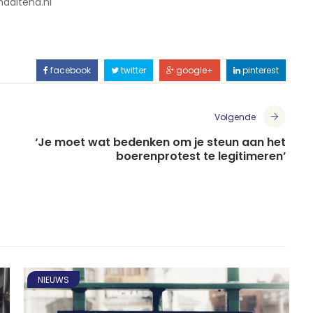
daltena.nl
facebook
twitter
google+
pinterest
Volgende
‘Je moet wat bedenken om je steun aan het
boerenprotest te legitimeren’
NIEUWS