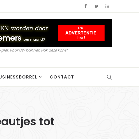
 plek voor UW banner! Pak deze kans!
USINESSBORREL
CONTACT
eautjes tot