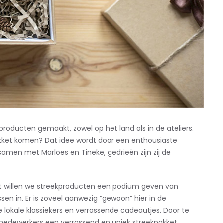
 producten gemaakt, zowel op het land als in de ateliers.
tpakket komen? Dat idee wordt door een enthousiaste
amen met Marloes en Tineke, gedrieën zijn zij de
et willen we streekproducten een podium geven van
en in. Er is zoveel aanwezig “gewoon” hier in de
lokale klassiekers en verrassende cadeautjes. Door te
medewerkers een verrassend en uniek streekpakket