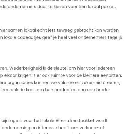
lende ondernemers door te kiezen voor een lokaal pakket.
ier samen lokaal echt iets teweeg gebracht kan worden.
an lokale cadeautjes geef je heel veel ondernemers tegelijk
seren. Wederkerigheid is de sleutel om hier voor iedereen
lkaar krijgen is er ook ruimte voor de kleinere eenpitters
tere organisaties kunnen we volume en zekerheid creëren,
eft hen ook de kans om hun producten aan een breder
ijdrage is voor het lokale Altena kerstpakket wordt
of onderneming en interesse heeft om verkoop- of