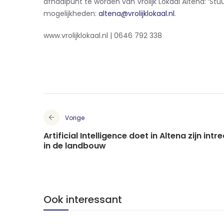
afhaalpunt te worden van Vrolijk Lokaal Altena: ‘S
mogelijkheden:
altena@vrolijklokaal.nl
.
www.vrolijklokaal.nl | 0646 792 338
Vorige
Artificial Intelligence doet in Altena zijn intr
in de landbouw
Ook interessant