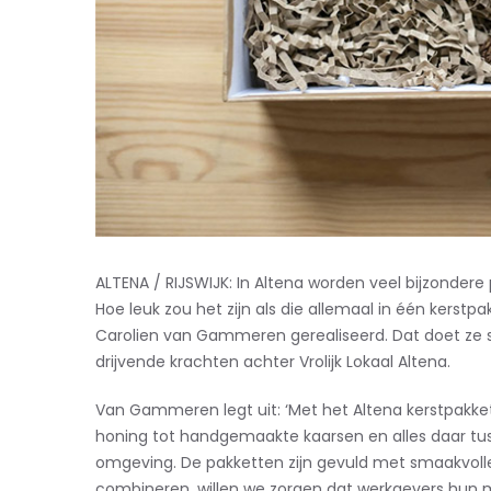
ALTENA / RIJSWIJK: In Altena worden veel bijzondere
Hoe leuk zou het zijn als die allemaal in één kers
Carolien van Gammeren gerealiseerd. Dat doet ze s
drijvende krachten achter Vrolijk Lokaal Altena.
Van Gammeren legt uit: ‘Met het Altena kerstpakk
honing tot handgemaakte kaarsen en alles daar tuss
omgeving. De pakketten zijn gevuld met smaakvolle 
combineren, willen we zorgen dat werkgevers hun 