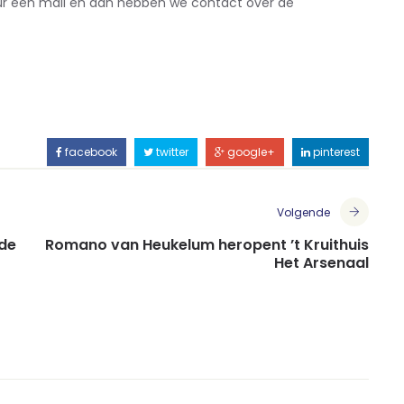
tuur een mail en dan hebben we contact over de
facebook
twitter
google+
pinterest
Volgende
ede
Romano van Heukelum heropent ’t Kruithuis
Het Arsenaal