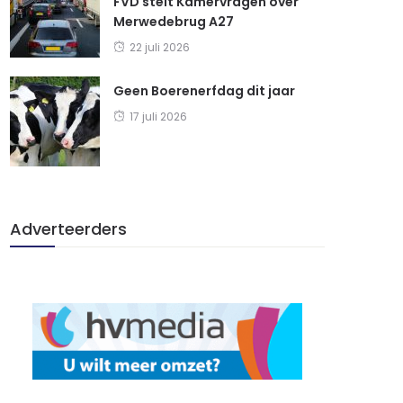
FVD stelt Kamervragen over
Merwedebrug A27
22 juli 2026
Geen Boerenerfdag dit jaar
17 juli 2026
Adverteerders