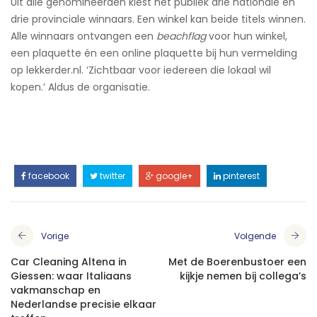
Uit alle genomineerden kiest het publiek drie nationale en
drie provinciale winnaars. Een winkel kan beide titels winnen.
Alle winnaars ontvangen een
beachflag
voor hun winkel,
een plaquette én een online plaquette bij hun vermelding
op lekkerder.nl. ‘Zichtbaar voor iedereen die lokaal wil
kopen.’ Aldus de organisatie.
facebook
twitter
google+
pinterest
Vorige
Volgende
Car Cleaning Altena in
Met de Boerenbustoer een
Giessen: waar Italiaans
kijkje nemen bij collega’s
vakmanschap en
Nederlandse precisie elkaar