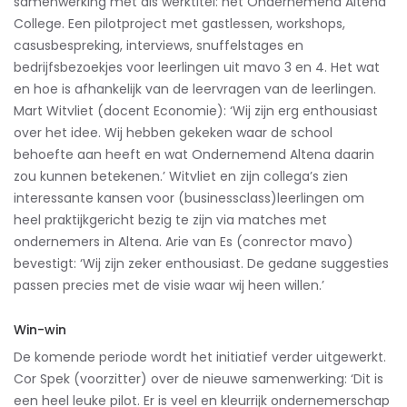
samenwerking met als werktitel: het Ondernemend Altena
College. Een pilotproject met gastlessen, workshops,
casusbespreking, interviews, snuffelstages en
bedrijfsbezoekjes voor leerlingen uit mavo 3 en 4. Het wat
en hoe is afhankelijk van de leervragen van de leerlingen.
Mart Witvliet (docent Economie): ‘Wij zijn erg enthousiast
over het idee. Wij hebben gekeken waar de school
behoefte aan heeft en wat Ondernemend Altena daarin
zou kunnen betekenen.’ Witvliet en zijn collega’s zien
interessante kansen voor (businessclass)leerlingen om
heel praktijkgericht bezig te zijn via matches met
ondernemers in Altena. Arie van Es (conrector mavo)
bevestigt: ‘Wij zijn zeker enthousiast. De gedane suggesties
passen precies met de visie waar wij heen willen.’
Win-win
De komende periode wordt het initiatief verder uitgewerkt.
Cor Spek (voorzitter) over de nieuwe samenwerking: ‘Dit is
een heel leuke pilot. Er is veel en kleurrijk ondernemerschap