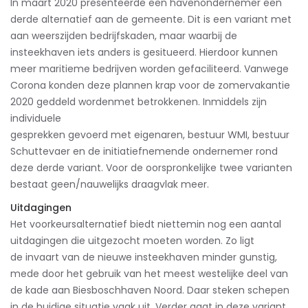
In maart 2020 presenteerde een havenondernemer een
derde alternatief aan de gemeente. Dit is een variant met
aan weerszijden bedrijfskaden, maar waarbij de
insteekhaven iets anders is gesitueerd. Hierdoor kunnen
meer maritieme bedrijven worden gefaciliteerd. Vanwege
Corona konden deze plannen krap voor de zomervakantie
2020 geddeld wordenmet betrokkenen. Inmiddels zijn
individuele
gesprekken gevoerd met eigenaren, bestuur WMI, bestuur
Schuttevaer en de initiatiefnemende ondernemer rond
deze derde variant. Voor de oorspronkelijke twee varianten
bestaat geen/nauwelijks draagvlak meer.
Uitdagingen
Het voorkeursalternatief biedt niettemin nog een aantal
uitdagingen die uitgezocht moeten worden. Zo ligt
de invaart van de nieuwe insteekhaven minder gunstig,
mede door het gebruik van het meest westelijke deel van
de kade aan Biesboschhaven Noord. Daar steken schepen
in de huidige situatie vaak uit. Verder gaat in deze variant