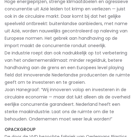
Hoge energieprijzen, strenge klimaatdoelen en agressieve
concurrentie uit Azië leiden tot krimp en verliezen — juist
ook in de circulaire markt. Daar komt bij dat het gelijke
speelveld ontbreekt: buitenlandse aanbieders, met name
uit Azië, worden nauwelijks gecontroleerd op naleving van
Europese normen. Het gebrek aan handhaving op de
import maakt de concurrentie ronduit oneerlijk.
De industrie roept dan ook nadrukkelijk op tot verbetering
van het ondernemersklimaat: minder regeldruk, betere
handhaving aan de grens en een Europees level playing
field dat innoverende Nederlandse producenten de ruimte
geeft om te investeren en te groeien.
Joan Hanegraaf: “Wij innoveren volop en investeren in de
circulaire economie — maar dat lukt alleen als de overheid
eerlijke concurrentie garandeert. Nederland heeft een
sterke maakindustrie. Laat ons de ruimte om die te
behouden. Ondernemen moet weer leuk worden!”
OPACKGROUP
De door de VVD bezochte fabriek van Oerlemans Plastics