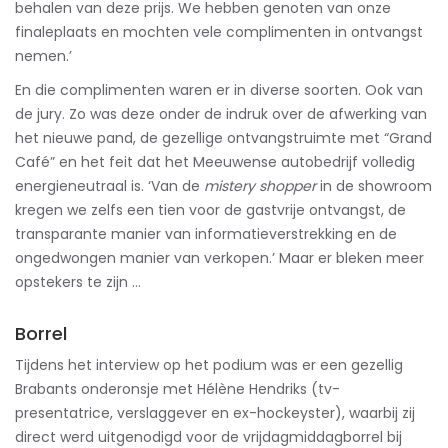
behalen van deze prijs. We hebben genoten van onze
finaleplaats en mochten vele complimenten in ontvangst
nemen.’
En die complimenten waren er in diverse soorten. Ook van
de jury. Zo was deze onder de indruk over de afwerking van
het nieuwe pand, de gezellige ontvangstruimte met “Grand
Café” en het feit dat het Meeuwense autobedrijf volledig
energieneutraal is. ‘Van de
mistery shopper
in de showroom
kregen we zelfs een tien voor de gastvrije ontvangst, de
transparante manier van informatieverstrekking en de
ongedwongen manier van verkopen.’ Maar er bleken meer
opstekers te zijn …
Borrel
Tijdens het interview op het podium was er een gezellig
Brabants onderonsje met Hélène Hendriks (tv-
presentatrice, verslaggever en ex-hockeyster), waarbij zij
direct werd uitgenodigd voor de vrijdagmiddagborrel bij