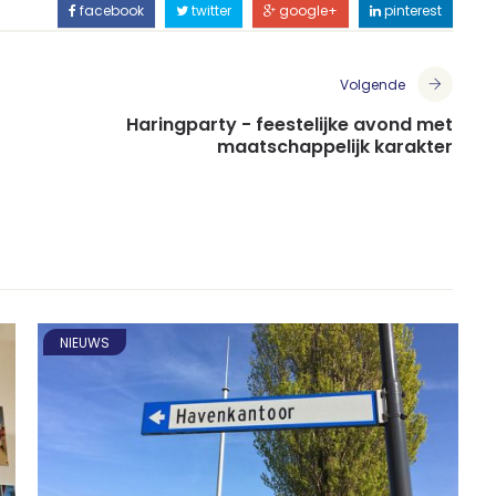
facebook
twitter
google+
pinterest
Volgende
Haringparty - feestelijke avond met
maatschappelijk karakter
NIEUWS