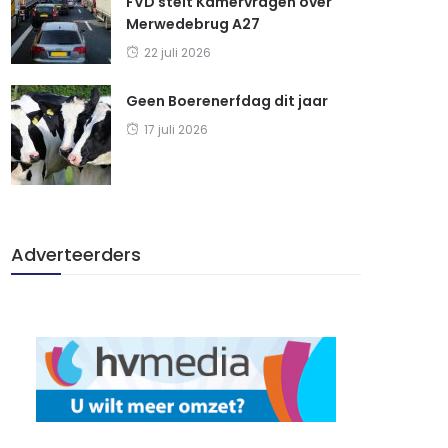
FVD stelt Kamervragen over
Merwedebrug A27
22 juli 2026
Geen Boerenerfdag dit jaar
17 juli 2026
Adverteerders