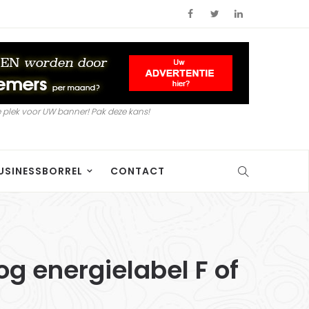
 plek voor UW banner! Pak deze kans!
USINESSBORREL
CONTACT
g energielabel F of