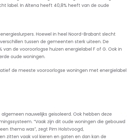
ht label. In Altena heeft 40,8% heeft van de oude
nergieslurpers. Hoewel in heel Noord-Brabant slecht
 verschillen tussen de gemeenten sterk uiteen. De
1% van de vooroorlogse huizen energielabel F of G. Ook in
leerde oude woningen.
latief de meeste vooroorlogse woningen met energielabel
t algemeen nauwelijks geïsoleerd. Ook hebben deze
mingssysteem. “Vaak zijn dit oude woningen die gebouwd
ks een thema was”, zegt Pim Holstvoogd,
zen zitten vaak vol kieren en gaten en dan kan de