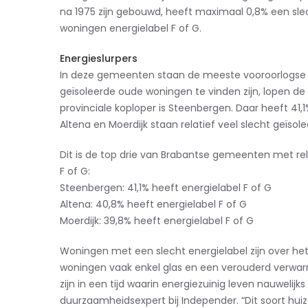
na 1975 zijn gebouwd, heeft maximaal 0,8% een slec
woningen energielabel F of G.
Energieslurpers
In deze gemeenten staan de meeste vooroorlogse e
geïsoleerde oude woningen te vinden zijn, lopen de
provinciale koploper is Steenbergen. Daar heeft 41,
Altena en Moerdijk staan relatief veel slecht geïso
Dit is de top drie van Brabantse gemeenten met re
F of G:
Steenbergen: 41,1% heeft energielabel F of G
Altena: 40,8% heeft energielabel F of G
Moerdijk: 39,8% heeft energielabel F of G
Woningen met een slecht energielabel zijn over he
woningen vaak enkel glas en een verouderd verwar
zijn in een tijd waarin energiezuinig leven nauwelij
duurzaamheidsexpert bij Independer. “Dit soort hui