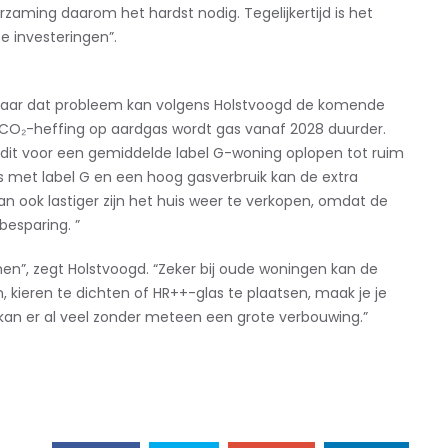
rzaming daarom het hardst nodig. Tegelijkertijd is het
 investeringen”.
k, maar dat probleem kan volgens Holstvoogd de komende
 CO₂-heffing op aardgas wordt gas vanaf 2028 duurder.
dit voor een gemiddelde label G-woning oplopen tot ruim
is met label G en een hoog gasverbruik kan de extra
kan ook lastiger zijn het huis weer te verkopen, omdat de
besparing. ”
n”, zegt Holstvoogd. “Zeker bij oude woningen kan de
n, kieren te dichten of HR++-glas te plaatsen, maak je je
 kan er al veel zonder meteen een grote verbouwing.”