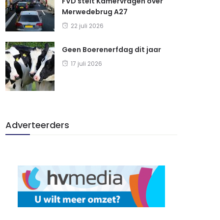
FVD stelt Kamervragen over
Merwedebrug A27
22 juli 2026
Geen Boerenerfdag dit jaar
17 juli 2026
Adverteerders