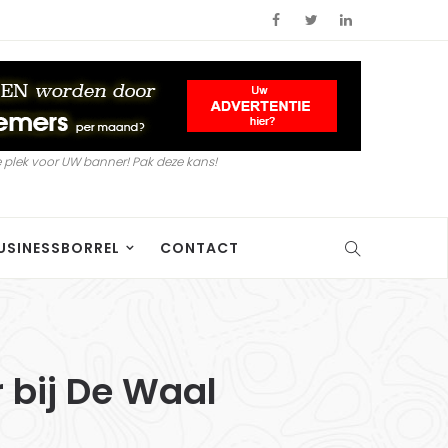
 plek voor UW banner! Pak deze kans!
USINESSBORREL
CONTACT
 bij De Waal