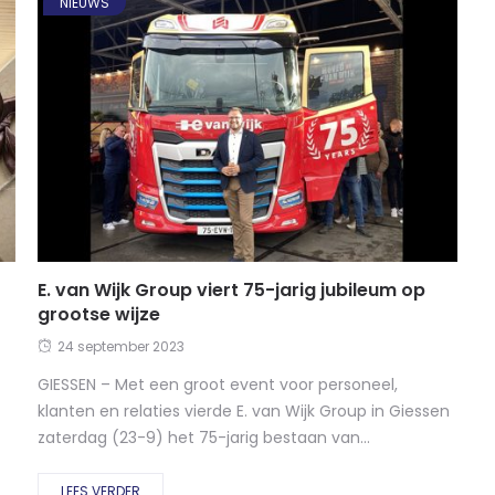
NIEUWS
E. van Wijk Group viert 75-jarig jubileum op
grootse wijze
24 september 2023
GIESSEN – Met een groot event voor personeel,
klanten en relaties vierde E. van Wijk Group in Giessen
zaterdag (23-9) het 75-jarig bestaan van...
LEES VERDER