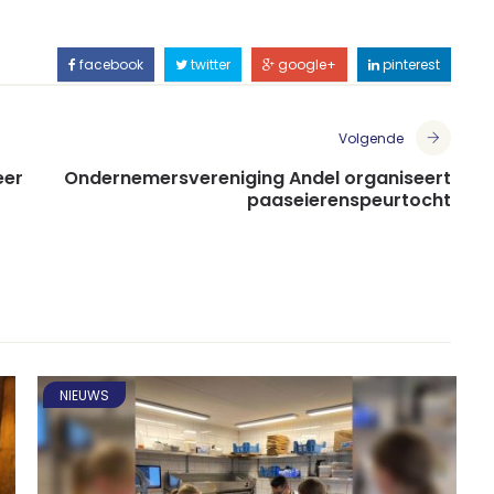
facebook
twitter
google+
pinterest
Volgende
eer
Ondernemersvereniging Andel organiseert
paaseierenspeurtocht
NIEUWS