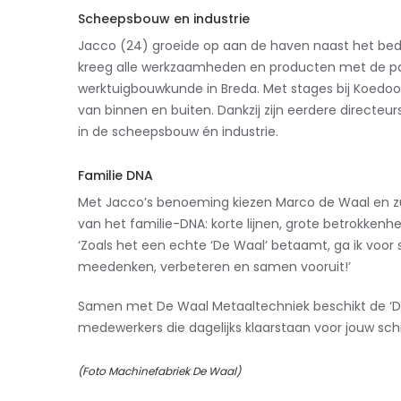
Scheepsbouw en industrie
Jacco (24) groeide op aan de haven naast het bedrijf
kreeg alle werkzaamheden en producten met de pap
werktuigbouwkunde in Breda.
Met stages bij Koedoo
van binnen en buiten. Dankzij zijn eerdere directeu
in de scheepsbouw én industrie.
Familie DNA
Met Jacco’s benoeming kiezen Marco de Waal en z
van het familie-DNA: korte lijnen, grote betrokkenh
‘Zoals het een echte ‘De Waal’ betaamt, ga ik voor s
meedenken, verbeteren en samen vooruit!’
Samen met De Waal Metaaltechniek beschikt de ‘De
medewerkers die dagelijks klaarstaan voor jouw schip
(Foto Machinefabriek De Waal)