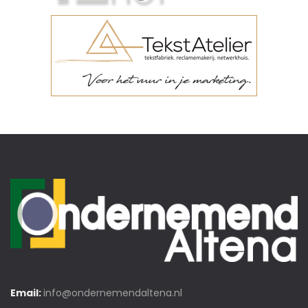
Email:
info@ondernemendaltena.nl