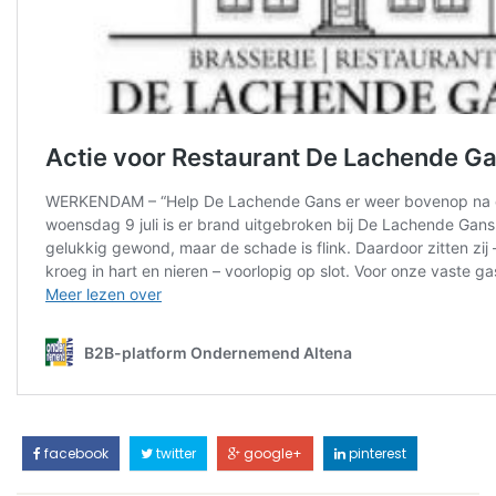
facebook
twitter
google+
pinterest