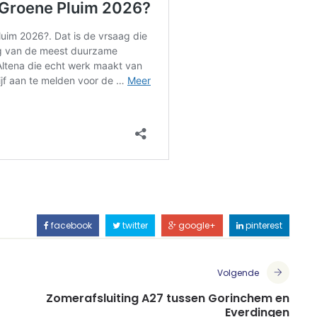
facebook
twitter
google+
pinterest
Volgende
Zomerafsluiting A27 tussen Gorinchem en
Everdingen