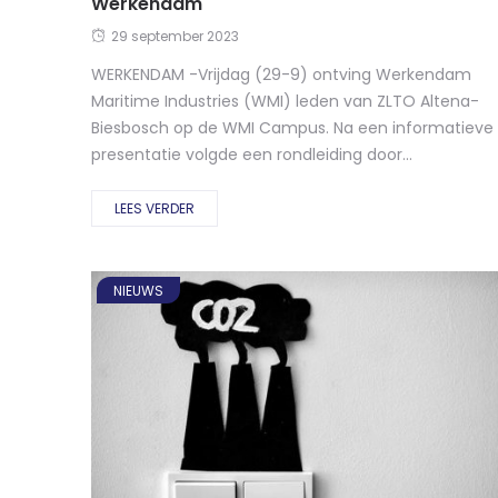
Werkendam
29 september 2023
WERKENDAM -Vrijdag (29-9) ontving Werkendam
Maritime Industries (WMI) leden van ZLTO Altena-
Biesbosch op de WMI Campus. Na een informatieve
presentatie volgde een rondleiding door...
LEES VERDER
NIEUWS