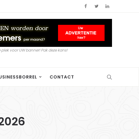
 plek voor UW banner! Pak deze kans!
USINESSBORREL
CONTACT
 2026