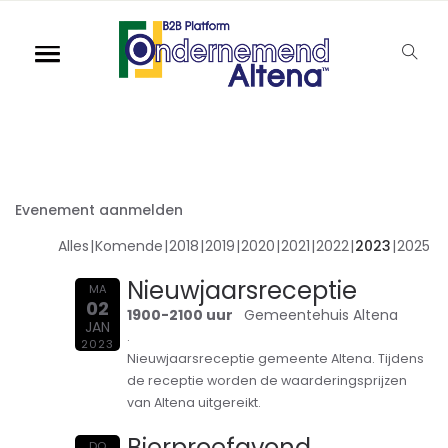
Evenement aanmelden
Alles
Komende
2018
2019
2020
2021
2022
2023
2025
Nieuwjaarsreceptie
MA
02
1900-2100 uur
Gemeentehuis Altena
JAN
.
2023
Nieuwjaarsreceptie gemeente Altena. Tijdens
de receptie worden de waarderingsprijzen
van Altena uitgereikt.
Bierproefavond
DO