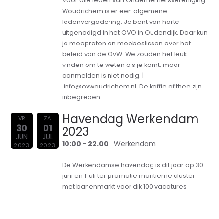
Voor alle leden van Ondernemersvereniging
Woudrichem is er een algemene
ledenvergadering. Je bent van harte
uitgenodigd in het OVO in Oudendijk. Daar kun
je meepraten en meebeslissen over het
beleid van de OvW. We zouden het leuk
vinden om te weten als je komt, maar
aanmelden is niet nodig. |
info@ovwoudrichem.nl. De koffie of thee zijn
inbegrepen.
Havendag Werkendam
VR
ZA
30
01
2023
JUN
JUL
10:00 - 22.00
Werkendam
2023
2023
.
De Werkendamse havendag is dit jaar op 30
juni en 1 juli ter promotie maritieme cluster
met banenmarkt voor dik 100 vacatures