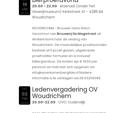
19
20.00 - 22.00
Arsenaal (onder het
JAN
Visserijmuseum) Kerkstraat 41 - 4285 BA
2023
Woudrichem
.
WOUDRICHEM - Brouwer Hans Anton
Verschoor van
Brouwerij De Magistraat
uit
Almkerk komt naar de vesting van
Woudrichem.
De maandelijkse proefavonden
bestaat uit 5 proef glazen, uitgebreide
proefnotitie-formulier en is inclusief
bittergarnituur. De kosten zijn € 19,50 per
persoon en men kan zich opgeven via
info@woerkumerbiergilde.nl Nadere
informatie is te verkrijgen via 06 53206099.
Ledenvergadering OV
DO
02
Woudrichem
FEB
20.00-22.00
OVO Oudendijk
2023
.