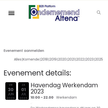
Evenement aanmelden
Alles
Komende
2018
2019
2020
2021
2022
2023
2025
Evenement details:
Havendag Werkendam
VR
ZA
30
01
2023
JUN
JUL
10:00 - 22.00
Werkendam
2023
2023
.
De Werkendamse havendag is dit jaar op 30