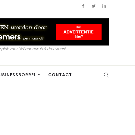
 plek voor UW banner! Pak deze kans!
USINESSBORREL
CONTACT