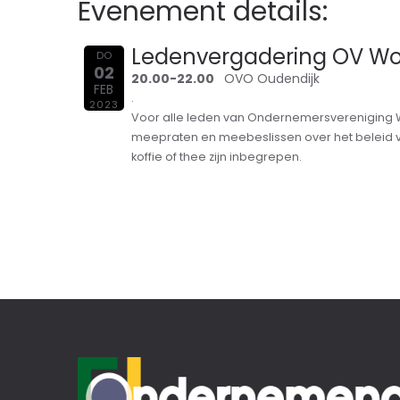
Evenement details:
Ledenvergadering OV W
DO
02
20.00-22.00
OVO Oudendijk
FEB
.
2023
Voor alle leden van Ondernemersvereniging W
meepraten en meebeslissen over het beleid va
koffie of thee zijn inbegrepen.