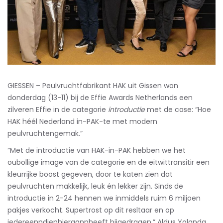
GIESSEN – Peulvruchtfabrikant HAK uit Gissen won
donderdag (13-11) bij de Effie Awards Netherlands een
zilveren Effie in de categorie
introductie
met de case: “Hoe
HAK héél Nederland in-PAK-te met modern
peulvruchtengemak.”
”Met de introductie van HAK-in-PAK hebben we het
oubollige image van de categorie en de eitwittransitir een
kleurrijke boost gegeven, door te katen zien dat
peulvruchten makkelijk, leuk én lekker zijn. Sinds de
introductie in 2-24 hennen we inmiddels ruim 6 miljoen
pakjes verkocht. Supertrost op dit resltaar en op
iedereenndienhieraannheeft bijgedragen.” Aldus Yolanda