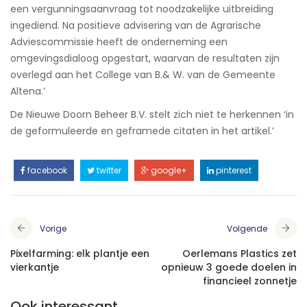
een vergunningsaanvraag tot noodzakelijke uitbreiding
ingediend. Na positieve advisering van de Agrarische
Adviescommissie heeft de onderneming een
omgevingsdialoog opgestart, waarvan de resultaten zijn
overlegd aan het College van B.& W. van de Gemeente
Altena.’
De Nieuwe Doorn Beheer B.V. stelt zich niet te herkennen ‘in
de geformuleerde en geframede citaten in het artikel.’
facebook
twitter
google+
pinterest
Vorige
Volgende
Pixelfarming: elk plantje een
Oerlemans Plastics zet
vierkantje
opnieuw 3 goede doelen in
financieel zonnetje
Ook interessant