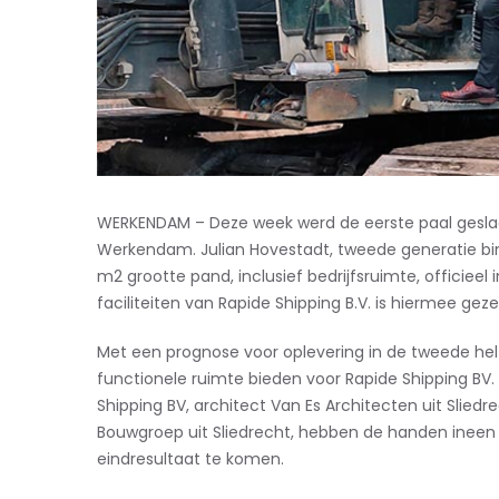
WERKENDAM –
Deze week werd
de eerste paal gesl
Werkendam.
Julian
Hovestadt
, tweede generatie bi
m2 grootte pand
, inclusief bedrijfsruimte,
officieel
faciliteiten van
Rapide
Shipping
B.V.
is hiermee
geze
Met een prognose voor oplevering in de tweede hel
functionele ruimte bieden voor
Rapide
Shipping
BV.
Shipping
BV, architect Van Es Architecten
uit
Sliedr
Bouwgroep
uit Sliedrecht
,
hebben de handen ineen 
eindresultaat
te komen
.