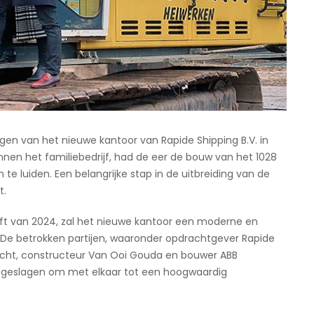
agen
van het
nieuw
e
kantoor
van
Rapide
Shipping
B
.
V
.
in
nnen het familiebedrijf, had de eer
de
bouw van het 1028
in te luiden. E
en belangrijke stap in de uitbreiding van de
t.
ft van 2024, zal het nieuwe kantoor een moderne en
 De betrokken partijen, waaronder opdrachtgever
Rapide
echt, constructeur Van Ooi Gouda en bouwer ABB
geslagen om met elkaar tot een
hoogwaardig