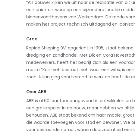
“Als bouwer kijken we uit naar de realisatie van dit u
een uniek ontwerp op een bijzondere locatie midd
binnenvaarthavens van Werkendam. De ronde vorm
maken het project technisch uitdagend en iconisch
Groei
Rapide
Shipping
BV, opgericht in 1995, staat bekend
dredging
en zandhandel. Met Dik en Cora Hovestadt
medewerkers, heeft het bedrijf zich als een vooraa
motto “
K
an niet, bestaat niet
; w
aar een wil is, is e
zoon Julian ging voortvarend te werk en heeft de e
Over ABB
ABB is al 60 jaar toonaangevend in ontwikkelen en bou
een grote speler in de bouw, maar hebben we altij
behouden. ABB staat bekend om haar mooie, groot
die waarde toevoegen voor stad en bewoner. We o
voor bestaande natuur, waarin duurzaamheid een bel