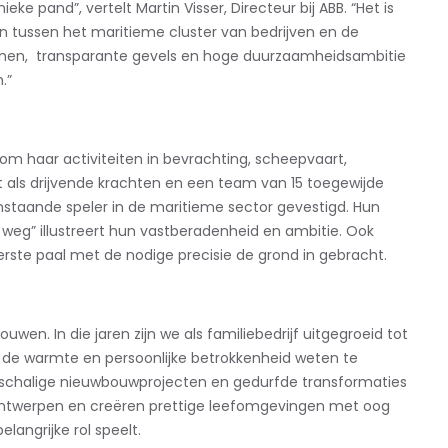
nieke pand”, vertelt Martin Visser, Directeur bij ABB.
“
Het is
en tussen
het
maritieme cluster
van bedrijven en de
en, transparante gevels en hoge duurzaamheidsambitie
.
”
 om haar activiteiten in bevrachting, scheepvaart,
 als drijvende krachten en een team van 15 toegewijde
nstaande speler in de
maritieme
sector gevestigd. Hun
en weg” illustreert hun vastberadenheid en ambitie.
Ook
erste paal met de nodige precisie de grond in gebracht.
wen. In die jaren zijn we als familiebedrijf uitgegroeid tot
d de warmte en persoonlijke betrokkenheid weten te
schalige nieuwbouwprojecten en gedurfde transformaties
ntwerpen en creëren prettige leefomgevingen met oog
angrijke rol speelt.