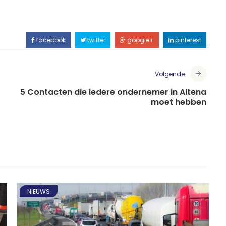
facebook
twitter
google+
pinterest
Volgende
5 Contacten die iedere ondernemer in Altena
moet hebben
NIEUWS