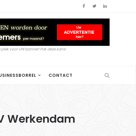
 plek voor UW banner! Pak deze kans!
USINESSBORREL
CONTACT
 BV Werkendam