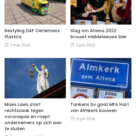
Restyling DAF Oerlemans
Slag om Altena 2022
Plastics
brouwt middeleeuws bier
7 mei 2024
2 juni 2022
Maes Laws start
Tankens bv gaat MFA Hart
rechtszaak tegen
van Almkerk bouwen
coronapas en roept
13 juli 2024
ondernemers op zich aan
te sluiten