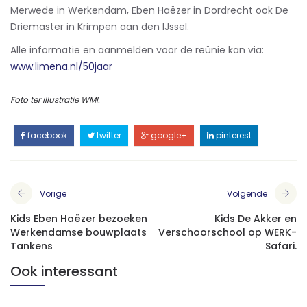
Merwede in Werkendam, Eben Haëzer in Dordrecht ook De
Driemaster in Krimpen aan den IJssel.
Alle informatie en aanmelden voor de reünie kan via:
www.limena.nl/50jaar​
Foto ter illustratie WMI.
facebook
twitter
google+
pinterest
Vorige
Volgende
Kids Eben Haëzer bezoeken
Kids De Akker en
Werkendamse bouwplaats
Verschoorschool op WERK-
Tankens
Safari.
Ook interessant