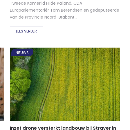
Tweede Kamerlid Hilde Palland, CDA
Europarlementariër Tom Berendsen en gedeputeerde
van de Provincie Noord-Brabant...
LEES VERDER
NIEUWS
Inzet drone versterkt landbouw bij Straver in