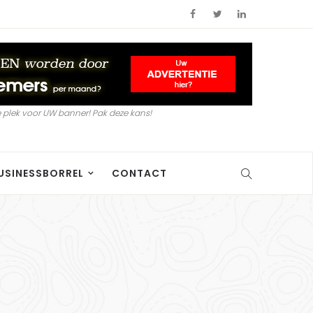
 plek voor UW banner! Pak deze kans!
USINESSBORREL
CONTACT