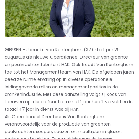
GIESSEN – Janneke van Renterghem (37) start per 29
augustus als nieuwe Operationeel Directeur van groente-
en peulvruchtenfabrikant HAK. Ook treedt Van Renterghem
toe tot het Managementteam van HAK. De afgelopen jaren
deed ze ruime ervaring op in diverse operationele
leidinggevende rollen en managementposities in de
drankenindustrie. Met deze aanstelling volgt zij Koos van
Leeuwen op, die de functie ruim elf jaar heeft vervuld en in
totaal 47 jaar in dienst was bij HAK.
Als Operationeel Directeur is Van Renterghem
verantwoordelijk voor de productie van groenten,
peulvruchten, soepen, sauzen en maaltijden in glazen
potten en stazakken. Ze stuurt hiervoor de teams