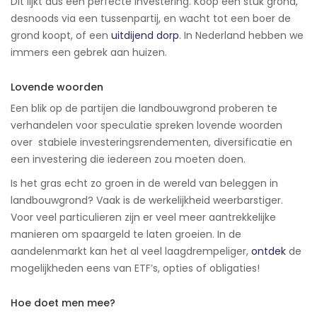
Dit lijkt dus een perfecte investering. Koop een stuk grond,
desnoods via een tussenpartij, en wacht tot een boer de
grond koopt, of een
uitdijend dorp
. In Nederland hebben we
immers een gebrek aan huizen.
Lovende woorden
Een blik op de partijen die landbouwgrond proberen te
verhandelen voor speculatie spreken lovende woorden
over
stabiele investeringsrendementen, diversificatie en
een investering die iedereen zou moeten doen.
Is het gras echt zo groen in de wereld van beleggen in
landbouwgrond? Vaak is de werkelijkheid weerbarstiger.
Voor veel particulieren zijn er veel meer aantrekkelijke
manieren om spaargeld te laten groeien. In de
aandelenmarkt kan het al veel laagdrempeliger,
ontdek
de
mogelijkheden eens van ETF’s, opties of obligaties!
Hoe doet men mee?