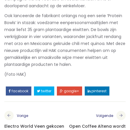
doorlopend aandacht op de winkelvloer.
Ook lanceerde de fabrikant onlangs nog een serie ‘Protein
Bowls’ in stazak: voedzame eenpersoonsmaaltijden met
maar liefst 35 gram plantaardige eiwitten. De bowls zijn
verkrijgbaar in vier varianten, waaronder jackfruit rendang
met orzo en Mexicaans gekruide chili met quinoa. Met deze
nieuwe productlijn wil HAK consumenten helpen om op
gemakkelijke en smaakvolle wijze meer eiwitten uit
plantaardige producten te halen.
(Foto HAK)
facebook
twitter
google+
pinterest
Vorige
Volgende
Electro World Veen gekozen
Open Coffee Altena wordt