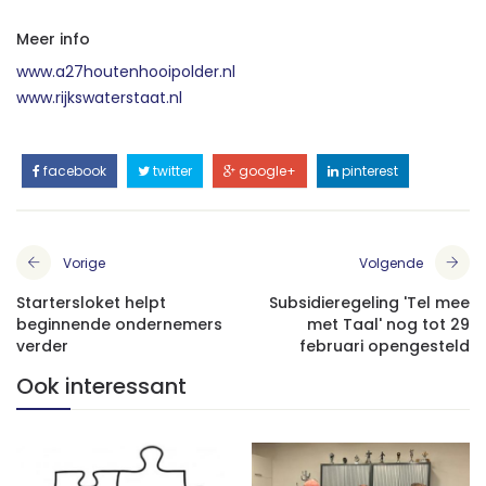
Meer info
www.a27houtenhooipolder.nl
www.rijkswaterstaat.nl
facebook
twitter
google+
pinterest
Vorige
Volgende
Startersloket helpt
Subsidieregeling 'Tel mee
beginnende ondernemers
met Taal' nog tot 29
verder
februari opengesteld
Ook interessant