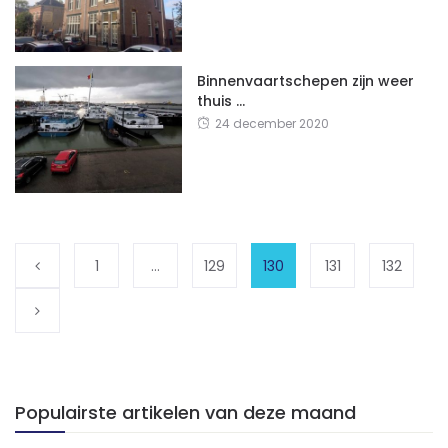
Binnenvaartschepen zijn weer
thuis …
24 december 2020
1
…
129
130
131
132
Populairste artikelen van deze maand