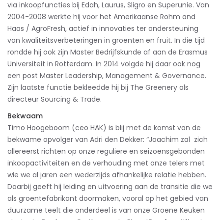
via inkoopfuncties bij Edah, Laurus, Sligro en Superunie. Van
2004-2008 werkte hij voor het Amerikaanse Rohm and
Haas / AgroFresh, actief in innovaties ter ondersteuning
van kwaliteitsverbeteringen in groenten en fruit. In die tijd
rondde hij ook zijn Master Bedrijfskunde af aan de Erasmus
Universiteit in Rotterdam. In 2014 volgde hij daar ook nog
een post Master Leadership, Management & Governance.
Zijn laatste functie bekleedde hij bij The Greenery als
directeur Sourcing & Trade.
Bekwaam
Timo Hoogeboom (ceo HAK) is blij met de komst van de
bekwame opvolger van Adri den Dekker: “Joachim zal zich
allereerst richten op onze reguliere en seizoensgebonden
inkoopactiviteiten en de verhouding met onze telers met
wie we al jaren een wederzijds afhankelijke relatie hebben.
Daarbij geeft hij leiding en uitvoering aan de transitie die we
als groentefabrikant doormaken, vooral op het gebied van
duurzame teelt die onderdeel is van onze Groene Keuken