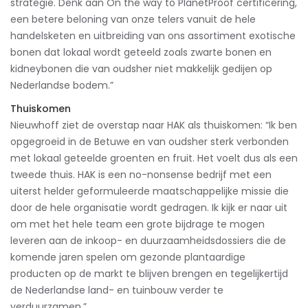
strategie. Denk aan On the way to PlanetProof certificering,
een betere beloning van onze telers vanuit de hele
handelsketen en uitbreiding van ons assortiment exotische
bonen dat lokaal wordt geteeld zoals zwarte bonen en
kidneybonen die van oudsher niet makkelijk gedijen op
Nederlandse bodem.”
Thuiskomen
Nieuwhoff ziet de overstap naar HAK als thuiskomen: “Ik ben
opgegroeid in de Betuwe en van oudsher sterk verbonden
met lokaal geteelde groenten en fruit. Het voelt dus als een
tweede thuis. HAK is een no-nonsense bedrijf met een
uiterst helder geformuleerde maatschappelijke missie die
door de hele organisatie wordt gedragen. Ik kijk er naar uit
om met het hele team een grote bijdrage te mogen
leveren aan de inkoop- en duurzaamheidsdossiers die de
komende jaren spelen om gezonde plantaardige
producten op de markt te blijven brengen en tegelijkertijd
de Nederlandse land- en tuinbouw verder te
verduurzamen.”