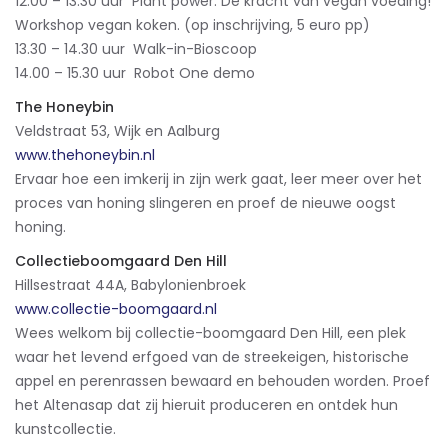
12.00 – 13.30 uur Plant power: De kracht van vegan voeding!
Workshop vegan koken. (op inschrijving, 5 euro pp)
13.30 – 14.30 uur Walk-in-Bioscoop
14.00 – 15.30 uur Robot One demo
The Honeybin
Veldstraat 53, Wijk en Aalburg
www.thehoneybin.nl
Ervaar hoe een imkerij in zijn werk gaat, leer meer over het
proces van honing slingeren en proef de nieuwe oogst
honing.
Collectieboomgaard Den Hill
Hillsestraat 44A, Babylonienbroek
www.collectie-boomgaard.nl
Wees welkom bij collectie-boomgaard Den Hill, een plek
waar het levend erfgoed van de streekeigen, historische
appel en perenrassen bewaard en behouden worden. Proef
het Altenasap dat zij hieruit produceren en ontdek hun
kunstcollectie.