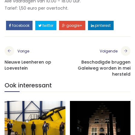
Alle vaardagen van 10.00 – 18.00 uur.
Tarief: 1,50 euro per overtocht.
facebook
twitter
google+
pinterest
Vorige
Volgende
Nieuwe Leenheren op
Beschadigde bruggen
Loevestein
Galeiweg worden in mei
hersteld
Ook interessant