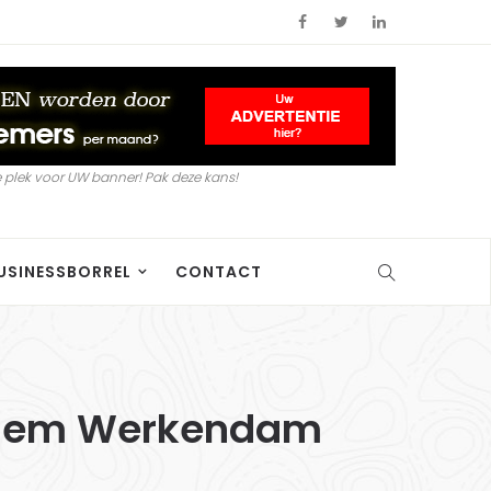
 plek voor UW banner! Pak deze kans!
USINESSBORREL
CONTACT
itiem Werkendam