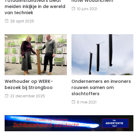
Totaalinstallateurs biedt
hotel Woudrichem
meiden inkijkje in de wereld
10 juni 2021
van techniek
28 april 2025
Wethouder op WERK-
Ondernemers en inwoners
bezoek bij Strongboo
rouwen samen om
slachtoffers
22 december 2025
6 mei 2021