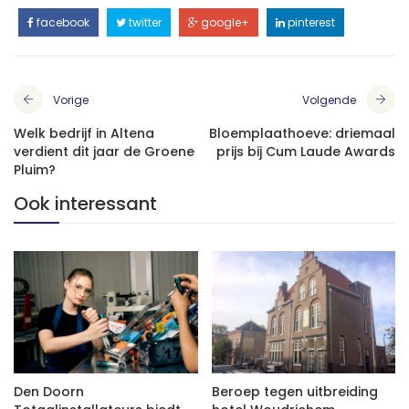
facebook
twitter
google+
pinterest
Vorige
Volgende
Welk bedrijf in Altena
Bloemplaathoeve: driemaal
verdient dit jaar de Groene
prijs bij Cum Laude Awards
Pluim?
Ook interessant
Den Doorn
Beroep tegen uitbreiding