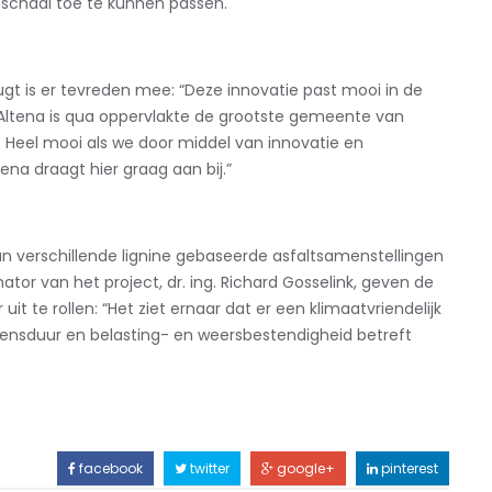
 schaal toe te kunnen passen.
t is er tevreden mee: “Deze innovatie past mooi in de
ltena is qua oppervlakte de grootste gemeente van
. Heel mooi als we door middel van innovatie en
a draagt hier graag aan bij.”
n verschillende lignine gebaseerde asfaltsamenstellingen
tor van het project, dr. ing. Richard Gosselink, geven de
 uit te rollen: “Het ziet ernaar dat er een klimaatvriendelijk
evensduur en belasting- en weersbestendigheid betreft
facebook
twitter
google+
pinterest