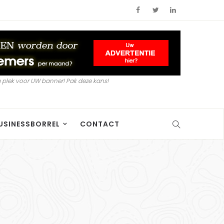
 plek voor UW banner! Pak deze kans!
USINESSBORREL
CONTACT
a