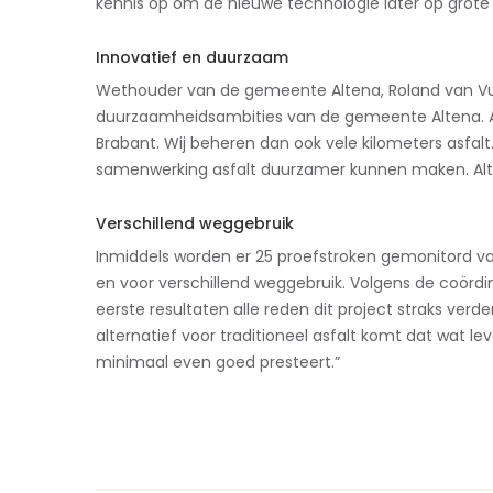
kennis op om de nieuwe technologie later op grote
Innovatief en duurzaam
Wethouder van de gemeente Altena, Roland van Vug
duurzaamheidsambities van de gemeente Altena. A
Brabant. Wij beheren dan ook vele kilometers asfalt
samenwerking asfalt duurzamer kunnen maken. Alten
Verschillend weggebruik
Inmiddels worden er 25 proefstroken gemonitord va
en voor verschillend weggebruik. Volgens de coördina
eerste resultaten alle reden dit project straks verder
alternatief voor traditioneel asfalt komt dat wat l
minimaal even goed presteert.”