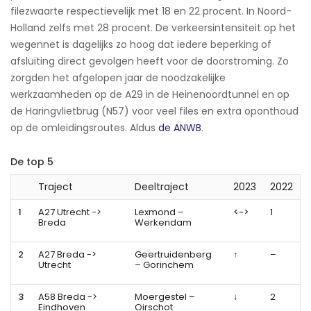
filezwaarte respectievelijk met 18 en 22 procent. In Noord-
Holland zelfs met 28 procent. De verkeersintensiteit op het
wegennet is dagelijks zo hoog dat iedere beperking of
afsluiting direct gevolgen heeft voor de doorstroming. Zo
zorgden het afgelopen jaar de noodzakelijke
werkzaamheden op de A29 in de Heinenoordtunnel en op
de Haringvlietbrug (N57) voor veel files en extra oponthoud
op de omleidingsroutes. Aldus
de ANWB
.
De top 5
Traject
Deeltraject
2023
2022
1
A27 Utrecht ->
Lexmond –
<->
1
Breda
Werkendam
2
A27 Breda ->
Geertruidenberg
↑
–
Utrecht
– Gorinchem
3
A58 Breda ->
Moergestel –
↓
2
Eindhoven
Oirschot