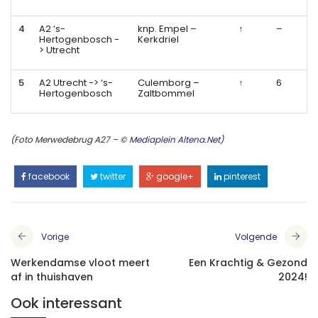
4
A2 ‘s-
knp. Empel –
↑
–
Hertogenbosch -
Kerkdriel
> Utrecht
5
A2 Utrecht -> ‘s-
Culemborg –
↑
6
Hertogenbosch
Zaltbommel
(Foto Merwedebrug A27 – ©
Mediaplein Altena.Net)
facebook
twitter
google+
pinterest
Vorige
Volgende
Werkendamse vloot meert
Een Krachtig & Gezond
af in thuishaven
2024!
Ook interessant